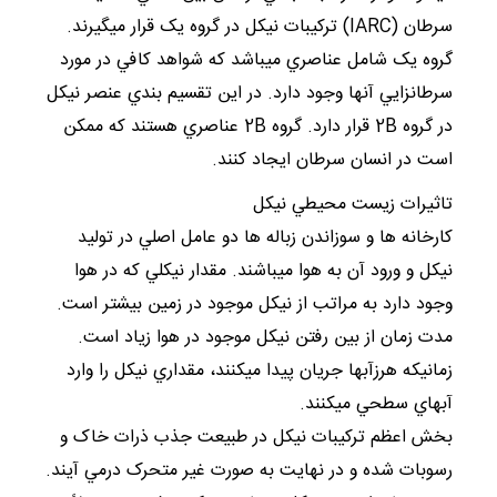
سرطان (IARC) ترکيبات نيکل در گروه يک قرار ميگيرند.
گروه يک شامل عناصري ميباشد که شواهد کافي در مورد
سرطانزايي آنها وجود دارد. در اين تقسيم بندي عنصر نيکل
در گروه 2B قرار دارد. گروه 2B عناصري هستند که ممکن
است در انسان سرطان ايجاد کنند.
تاثيرات زيست محيطي نيکل
کارخانه ها و سوزاندن زباله ها دو عامل اصلي در توليد
نيکل و ورود آن به هوا ميباشند. مقدار نيکلي که در هوا
وجود دارد به مراتب از نيکل موجود در زمين بيشتر است.
مدت زمان از بين رفتن نيکل موجود در هوا زياد است.
زمانيکه هرزآبها جريان پيدا ميکنند، مقداري نيکل را وارد
آبهاي سطحي ميکنند.
بخش اعظم ترکيبات نيکل در طبيعت جذب ذرات خاک و
رسوبات شده و در نهايت به صورت غير متحرک درمي آيند.