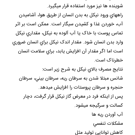
شوينده ها نيز مورد استفاده قرار ميگيرد.
راههاي ورود نيکل به بدن انسان از طريق هوا، آشاميدن
آب، خوردن غذا و کشيدن سيگار است. ممکن است بر اثر
تماس پوست با خاک يا آب آلوده به نيکل، مقداري نيکل
وارد بدن انسان شود. مقدار اندک نيکل براي انسان ضروري
است اما اگر مقدار آن افزايش يابد، براي سلامت انسان
خطرناک است.
نتايج مصرف بالاي نيکل به شرح زير است:
شانس مبتلا شدن به سرطان ريه، سرطان بيني، سرطان
حنجره و سرطان پروستات را افزايش ميدهد.
پس از اينکه فرد در معرض گاز نيکل قرار گرفت، دچار
کسالت و سرگيجه ميشود.
آب آوردن ريه ها
مشکلات تنفسي
کاهش توانايي توليد مثل