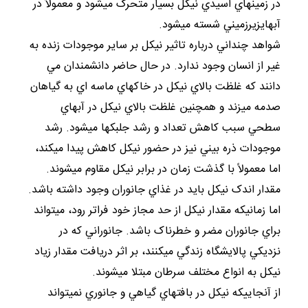
در زمينهاي اسيدي نيکل بسيار متحرک ميشود و معمولاً در
آبهايزيرزميني شسته ميشود.
شواهد چنداني درباره تاثير نيکل بر ساير موجودات زنده به
غير از انسان وجود ندارد. در حال حاضر دانشمندان مي
دانند که غلظت بالاي نيکل در خاکهاي ماسه اي به گياهان
صدمه ميزند و همچنين غلظت بالاي نيکل در آبهاي
سطحي سبب کاهش تعداد و رشد جلبکها ميشود. رشد
موجودات ذره بيني نيز در حضور نيکل کاهش پيدا ميکند،
اما معمولاً با گذشت زمان در برابر نيکل مقاوم ميشوند.
مقدار اندک نيکل بايد در غذاي جانوران وجود داشته باشد.
اما زمانيکه مقدار نيکل از حد مجاز خود فراتر رود، ميتواند
براي جانوران مضر و خطرناک باشد. جانوراني که در
نزديکي پالايشگاه زندگي ميکنند، بر اثر دريافت مقدار زياد
نيکل به انواع مختلف سرطان مبتلا ميشوند.
از آنجاييکه نيکل در بافتهاي گياهي و جانوري نميتواند