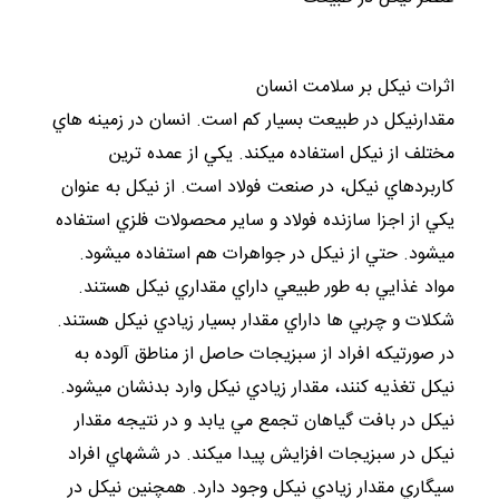
اثرات نيکل بر سلامت انسان
مقدارنيکل در طبيعت بسيار کم است. انسان در زمينه هاي
مختلف از نيکل استفاده ميکند. يکي از عمده ترين
کاربردهاي نيکل، در صنعت فولاد است. از نيکل به عنوان
يکي از اجزا سازنده فولاد و ساير محصولات فلزي استفاده
ميشود. حتي از نيکل در جواهرات هم استفاده ميشود.
مواد غذايي به طور طبيعي داراي مقداري نيکل هستند.
شکلات و چربي ها داراي مقدار بسيار زيادي نيکل هستند.
در صورتيکه افراد از سبزيجات حاصل از مناطق آلوده به
نيکل تغذيه کنند، مقدار زيادي نيکل وارد بدنشان ميشود.
نيکل در بافت گياهان تجمع مي يابد و در نتيجه مقدار
نيکل در سبزيجات افزايش پيدا ميکند. در ششهاي افراد
سيگاري مقدار زيادي نيکل وجود دارد. همچنين نيکل در