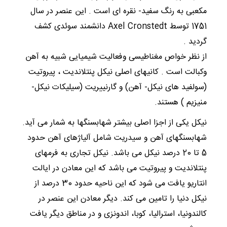
مکعبی به رنگ سفید- نقره ای است . این عنصر در سال
1751 توسط Axel Cronstedt دانشمند سوئدی کشف
گردید .
از نظر خواص مغناطیسی وفعالیت شیمیایی شبیه به آهن
وکبالت است . کانیهای اصلی نیکل پنتلاندیت ، پیروتیت
(سولفید های نیکل- آهن) و گارنییریت (سیلیکات نیکل-
منیزیم ) هستند.
نیکل یکی از اجزا اصلی بیشتر شهابسنگها به شمار می آید.
شهابسنگهای آهن و سیدریت شامل آلیاژهای آهن حدود
5 تا 20 درصد نیکل می باشد. نیکل تجاری به فرمهای
پنتلاندیت و پیروتیت می باشد که این معادن در ایالت
انتاریو یافت می شود که این ناحیه حدود 30 درصد از
نیکل دنیا را تامین می کند. دیگر معادن این عنصر در
کالندونیا، استرالیا، کوبا، اندونزی و در مناطق دیگر یافت