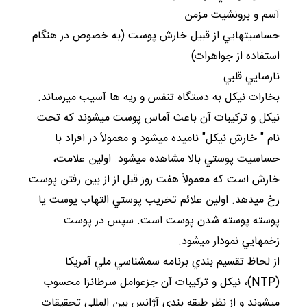
آسم و برونشيت مزمن
حساسيتهايي از قبيل خارش پوست (به خصوص در هنگام
استفاده از جواهرات)
نارسايي قلبي
بخارات نيکل به دستگاه تنفس و ريه ها آسيب ميرساند.
نيکل و ترکيبات آن باعث آماس پوست ميشوند که تحت
نام " خارش نيکل" ناميده ميشود و معمولاً در افراد با
حساسيت پوستي بالا مشاهده ميشود. اولين علامت،
خارش است که معمولاً هفت روز قبل از از بين رفتن پوست
رخ ميدهد. اولين علائم تخريب پوستي التهاب پوست يا
پوسته پوسته شدن پوست است. سپس در پوست
زخمهايي نمودار ميشود.
از لحاظ تقسيم بندي برنامه سمشناسي ملي آمريکا
(NTP)، نيکل و ترکيبات آن جزعوامل سرطانزا محسوب
ميشوند و از نظر طبقه بندي آژانس بين المللي تحقيقات