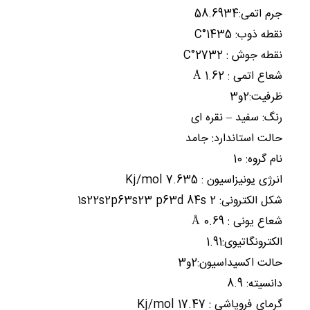
جرم اتمی:58.6934
نقطه ذوب: C°1435
نقطه جوش : C°2732
شعاع اتمی : Å 1.62
ظرفیت:2و3
رنگ: سفید – نقره ای
حالت استاندارد: جامد
نام گروه: 10
انرژی یونیزاسیون : Kj/mol 7.635
شکل الکترونی: 2 1s22s2p63s23 p63d 84s
شعاع یونی : Å 0.69
الکترونگاتیوی:1.91
حالت اکسیداسیون:2و3
دانسیته: 8.9
گرمای فروپاشی : Kj/mol 17.47