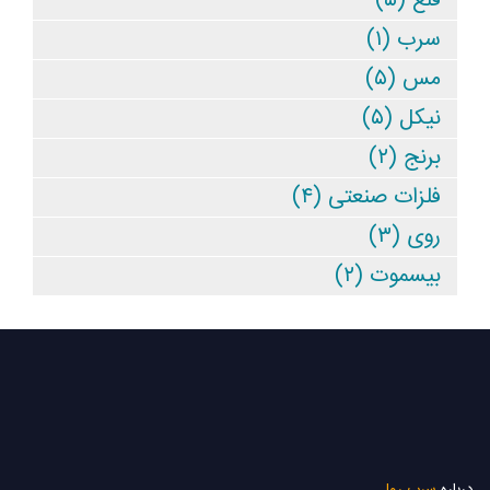
قلع (۵)
سرب (۱)
مس (۵)
نیکل (۵)
برنج (۲)
فلزات صنعتی (۴)
روی (۳)
بیسموت (۲)
درباره
سرب رول