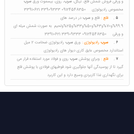
و ورقی فروش شمش قلع، نیکل،
سرب
، روی، بیسموت ورق
سرب
مخصوص رادیولوژی 09124548350 33909333 33910621
۵ .
قلع :
قلع و
سرب
در درصد های
99.9%و70%و63%و50%و33%و25%ولحیم به صورت شمش میله ای
و ورقی 09124548350 33909333 33910621
۶ .
سرب
رادیولوژی :
ورق
سرب
رادیولوژی ضخامت 2 میل
استاندارد مخصوص عایق کاری دیوار های رادیولوژی
۷ .
قلع :
وبرای پوشش
سرب
روی و فولاد مورد استفاده قرار می
گیرد تا از پوسیدگی آنها جلوگیری شود.قوطیهای فولادی با پوشش قلع
برای نگهداری غذا کاربردی وسیع دارد و این کاربرد