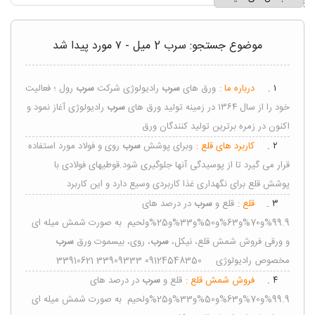
موضوع جستجو: سرب 2 میل - ۷ مورد پیدا شد
۱ .
درباره ما :
ورق های
سرب
رادیولوژی شرکت
سرب
رول ؛ فعالیت
خود را از سال ۱۳۶۴ در زمینه تولید ورق های
سرب
رادیولوژی آغاز نمود و
اکنون در زمره برترین تولید کنندگان ورق
۲ .
کاربرد های قلع :
وبرای پوشش
سرب
روی و فولاد مورد استفاده
قرار می گیرد تا از پوسیدگی آنها جلوگیری شود.قوطیهای فولادی با
پوشش قلع برای نگهداری غذا کاربردی وسیع دارد و این کاربرد
۳ .
قلع :
قلع و
سرب
در درصد های
99.9%و70%و63%و50%و33%و25%ولحیم به صورت شمش میله ای
و ورقی فروش شمش قلع، نیکل،
سرب
، روی، بیسموت ورق
سرب
مخصوص رادیولوژی 09124548350 33909333 33910621
۴ .
فروش شمش قلع :
قلع و
سرب
در درصد های
99.9%و70%و63%و50%و33%و25%ولحیم به صورت شمش میله ای