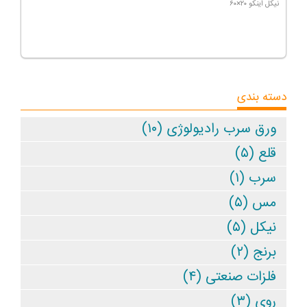
نیکل اینکو ۲۰×۶۰
دسته بندی
ورق سرب راديولوژی (۱۰)
قلع (۵)
سرب (۱)
مس (۵)
نیکل (۵)
برنج (۲)
فلزات صنعتی (۴)
روی (۳)