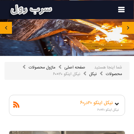
۰۹۱۲۴۵۴۸۳۵۰
صفحه
اصلی
محصولات
شما اینجا هستید
صفحه اصلی
ماژول محصولات
محصولات
نيکل
نيکل اینکو ۲۰×۶۰
تماس
باما
درباره
ما
نیکل اینکو ۲۰در۶۰
نیکل اینکو ۲۰×۶۰
مقالات